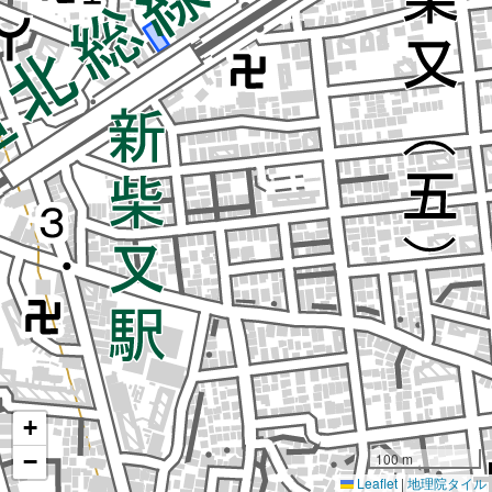
+
−
100 m
Leaflet
|
地理院タイル