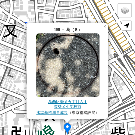
×
499 － 葛（８）
葛飾区柴又五丁目３１
東柴又小学校前
水準基標測量成果
（東京都建設局）