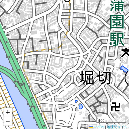
+
−
100 m
Leaflet
|
地理院タイル