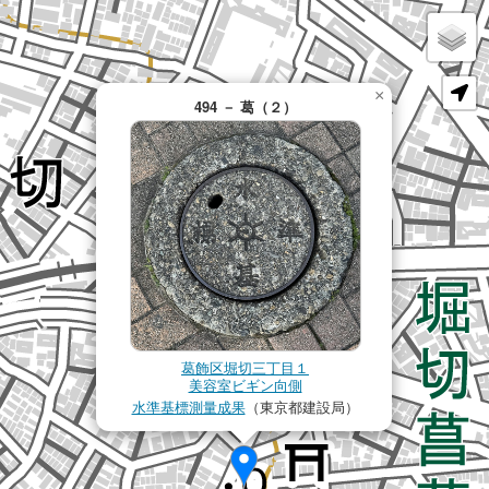
×
494 － 葛（２）
葛飾区堀切三丁目１
美容室ビギン向側
水準基標測量成果
（東京都建設局）