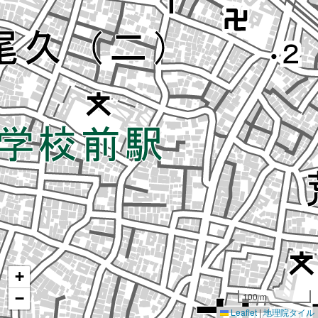
+
−
100 m
Leaflet
|
地理院タイル