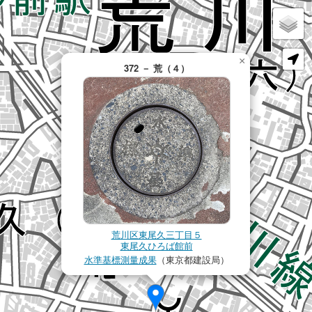
×
372 － 荒（４）
荒川区東尾久三丁目５
東尾久ひろば館前
水準基標測量成果
（東京都建設局）