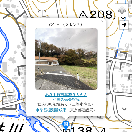
×
751 － （５１３７）
あきる野市草花３６６３
小宮久保会館脇
亡失の可能性あり（三等水準点）
水準基標測量成果
（東京都建設局）