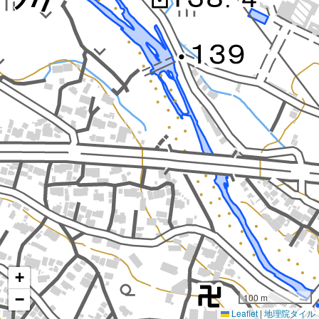
+
−
100 m
Leaflet
|
地理院タイル