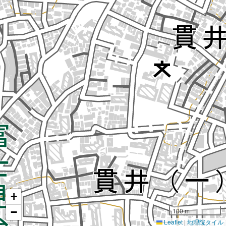
+
−
100 m
Leaflet
|
地理院タイル