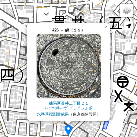
×
426 － 練（１９）
練馬区貫井二丁目２１
ﾌﾚｯｼｭｸﾘ-ﾆﾝｸﾞ「ライフ」前
水準基標測量成果
（東京都建設局）