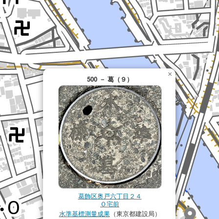
×
500 － 葛（９）
葛飾区奥戸六丁目２４
Ｏ宅前
水準基標測量成果
（東京都建設局）