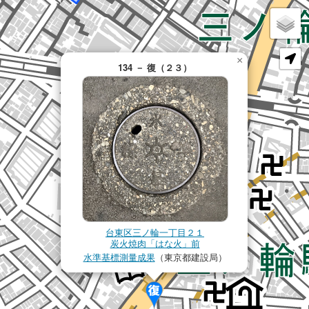
×
134 － 復（２３）
台東区三ノ輪一丁目２１
炭火焼肉「はな火」前
水準基標測量成果
（東京都建設局）