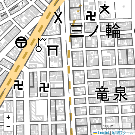
+
−
100 m
Leaflet
|
地理院タイル