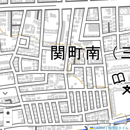
+
−
100 m
Leaflet
|
地理院タイル