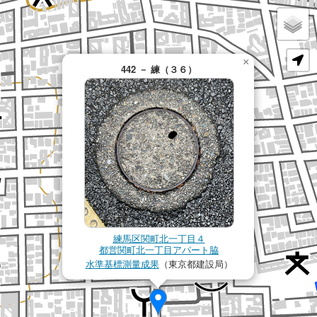
×
442 － 練（３６）
練馬区関町北一丁目４
都営関町北一丁目アパート脇
水準基標測量成果
（東京都建設局）