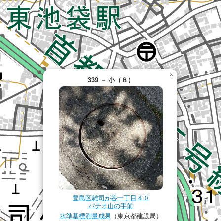
×
339 － 小（８）
豊島区雑司が谷一丁目４０
パテオ山の手前
水準基標測量成果
（東京都建設局）