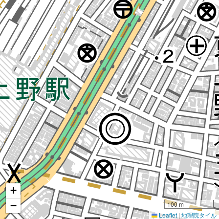
+
−
100 m
Leaflet
|
地理院タイル