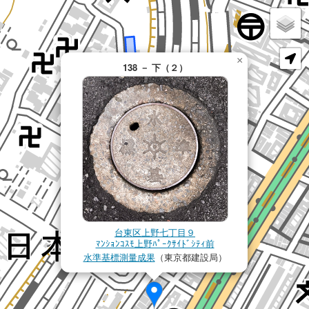
×
138 － 下（２）
台東区上野七丁目９
ﾏﾝｼｮﾝｺｽﾓ上野ﾊﾟｰｸｻｲﾄﾞｼﾃｨ前
水準基標測量成果
（東京都建設局）