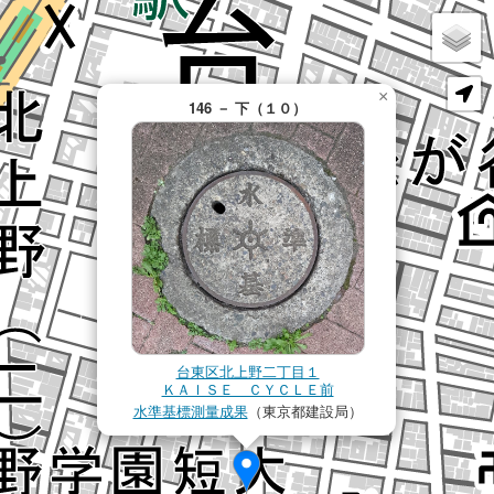
×
146 － 下（１０）
台東区北上野二丁目１
ＫＡＩＳＥ ＣＹＣＬＥ前
水準基標測量成果
（東京都建設局）