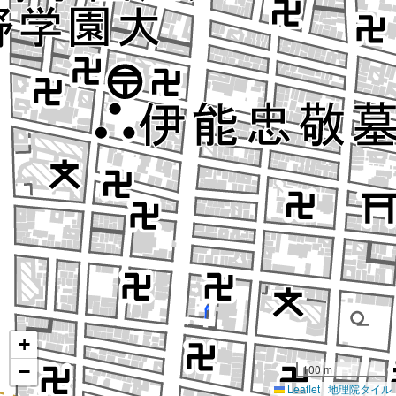
+
−
100 m
Leaflet
|
地理院タイル