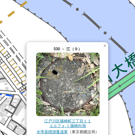
×
530 － 江（９）
江戸川区篠崎町三丁目１１
エルフォ-ト篠崎向側
水準基標測量成果
（東京都建設局）