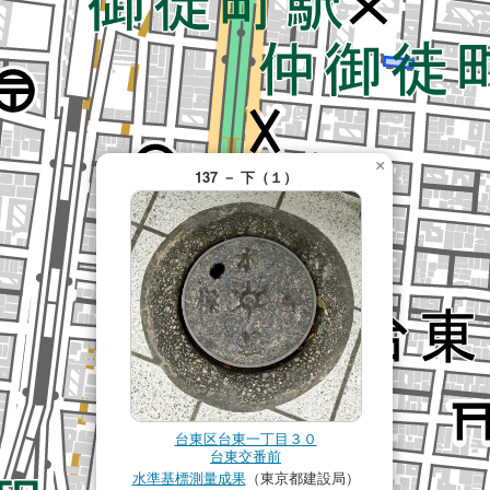
×
137 － 下（１）
台東区台東一丁目３０
台東交番前
水準基標測量成果
（東京都建設局）