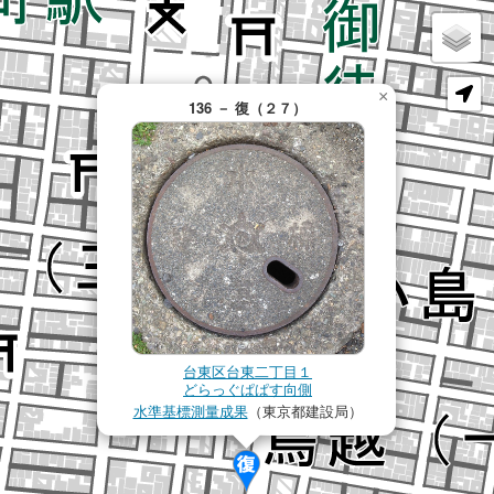
×
136 － 復（２７）
台東区台東二丁目１
どらっぐぱぱす向側
水準基標測量成果
（東京都建設局）