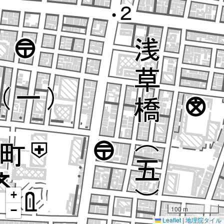
+
−
100 m
Leaflet
|
地理院タイル