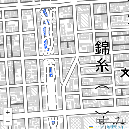
+
−
100 m
Leaflet
|
地理院タイル