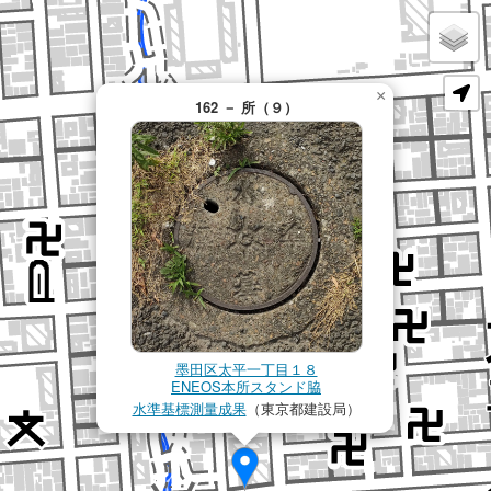
×
162 － 所（９）
墨田区太平一丁目１８
ENEOS本所スタンド脇
水準基標測量成果
（東京都建設局）