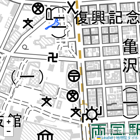
+
−
100 m
Leaflet
|
地理院タイル