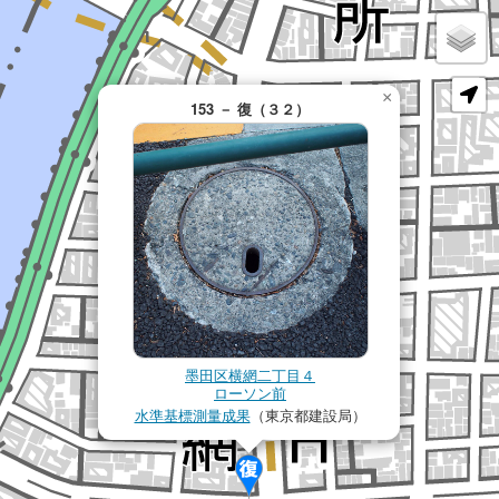
×
153 － 復（３２）
墨田区横網二丁目４
ローソン前
水準基標測量成果
（東京都建設局）