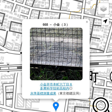
×
668 － 小金（３）
小金井市本町六丁目８
多摩科学技術高校内
◎
水準基標測量成果
（東京都建設局）