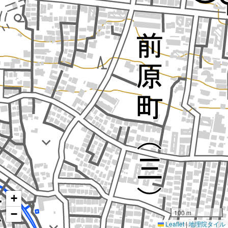
+
−
100 m
Leaflet
|
地理院タイル