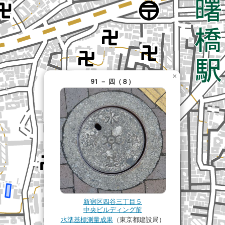
×
91 － 四（８）
新宿区四谷三丁目５
中央ビルディング前
水準基標測量成果
（東京都建設局）