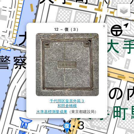
×
12 － 復（３）
千代田区皇居外苑３
和田倉橋横
水準基標測量成果
（東京都建設局）