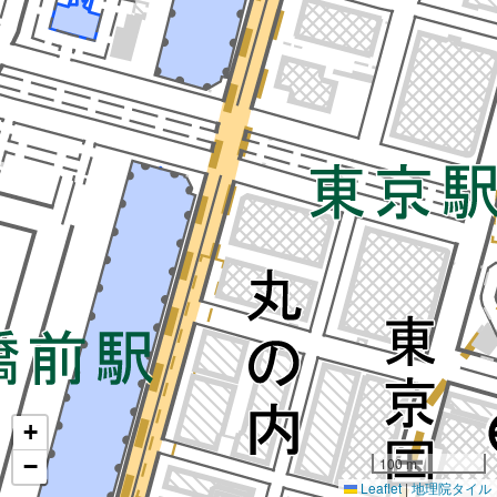
+
−
100 m
Leaflet
|
地理院タイル