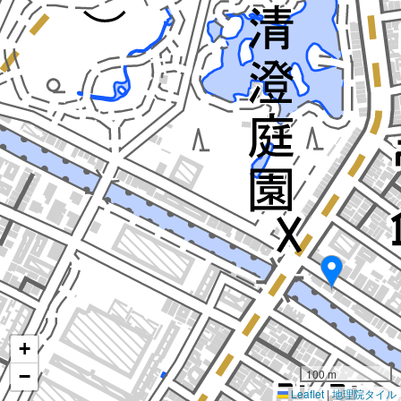
+
−
100 m
Leaflet
|
地理院タイル