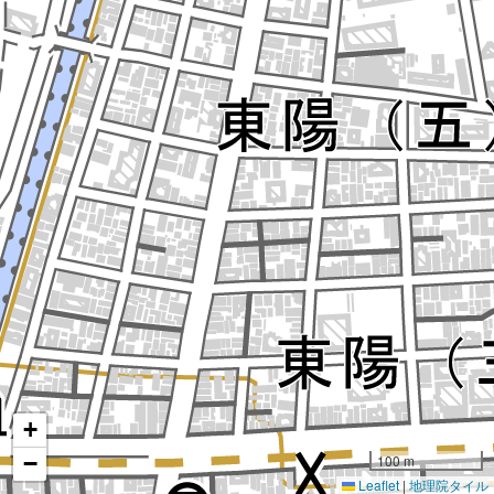
+
−
100 m
Leaflet
|
地理院タイル