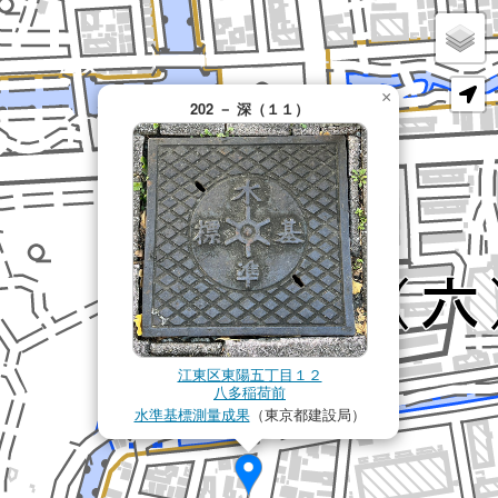
×
202 － 深（１１）
江東区東陽五丁目１２
八多稲荷前
水準基標測量成果
（東京都建設局）