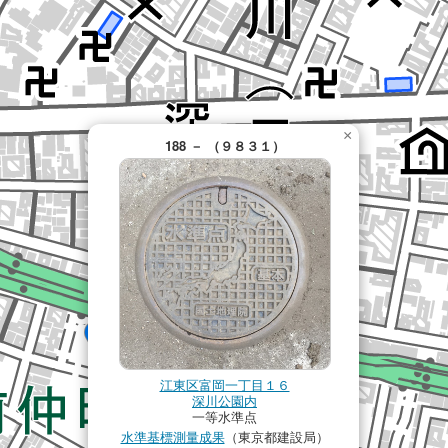
×
188 － （９８３１）
江東区富岡一丁目１６
深川公園内
一等水準点
水準基標測量成果
（東京都建設局）