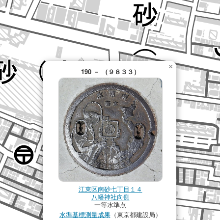
×
190 － （９８３３）
江東区南砂七丁目１４
八幡神社向側
一等水準点
水準基標測量成果
（東京都建設局）