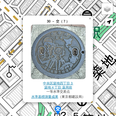
×
30 － 交（７）
中央区築地四丁目３
築地４丁目 薬局前
一等水準交差点
水準基標測量成果
（東京都建設局）