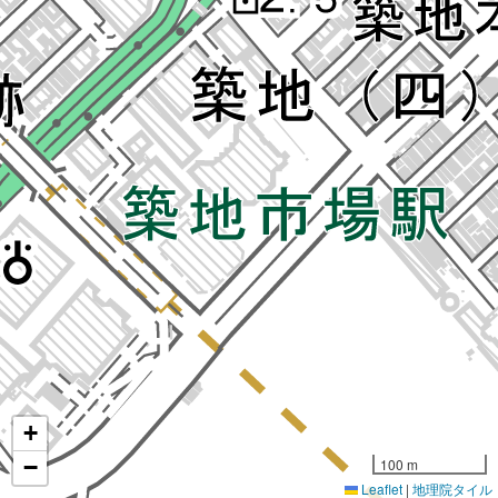
+
−
100 m
Leaflet
|
地理院タイル