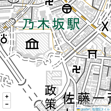
+
−
100 m
Leaflet
|
地理院タイル