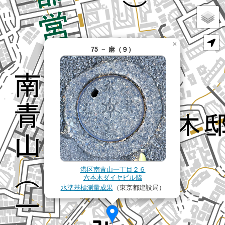
×
75 － 麻（９）
港区南青山一丁目２６
六本木ダイヤビル脇
水準基標測量成果
（東京都建設局）