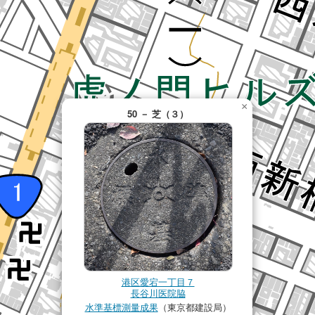
×
50 － 芝（３）
港区愛宕一丁目７
長谷川医院脇
水準基標測量成果
（東京都建設局）