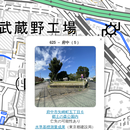
×
625 － 府中（５）
府中市矢崎町五丁目６
郷土の森公園内
亡失の可能性あり
水準基標測量成果
（東京都建設局）