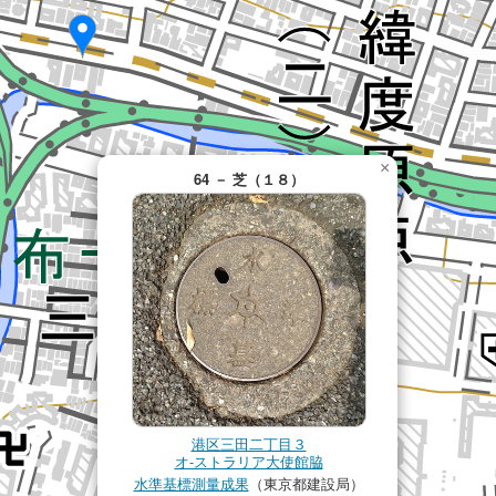
×
64 － 芝（１８）
港区三田二丁目３
オ-ストラリア大使館脇
水準基標測量成果
（東京都建設局）