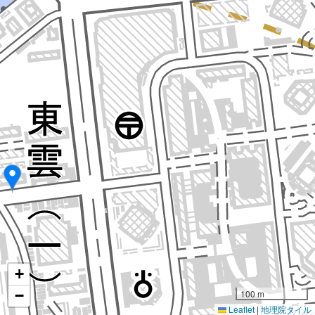
+
−
100 m
Leaflet
|
地理院タイル