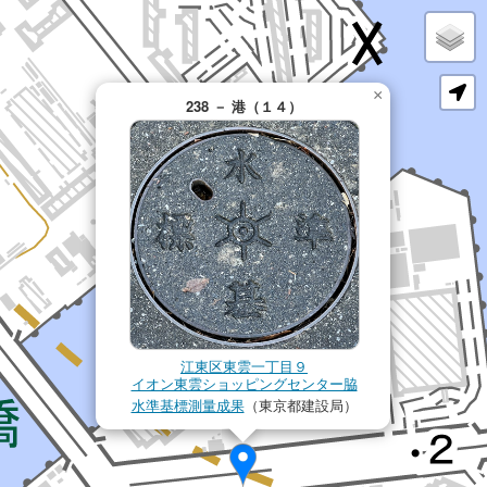
×
238 － 港（１４）
江東区東雲一丁目９
イオン東雲ショッピングセンター脇
水準基標測量成果
（東京都建設局）