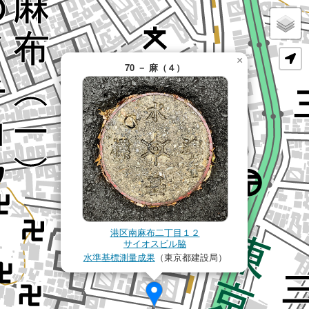
×
70 － 麻（４）
港区南麻布二丁目１２
サイオスビル脇
水準基標測量成果
（東京都建設局）