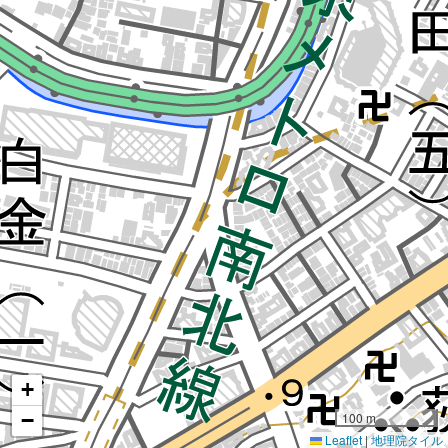
+
−
100 m
Leaflet
|
地理院タイル