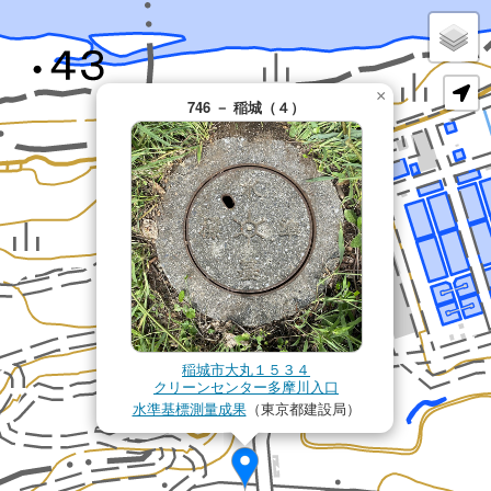
×
746 － 稲城（４）
稲城市大丸１５３４
クリーンセンター多摩川入口
水準基標測量成果
（東京都建設局）