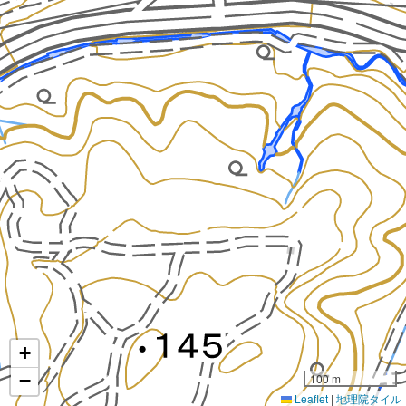
+
−
100 m
Leaflet
|
地理院タイル