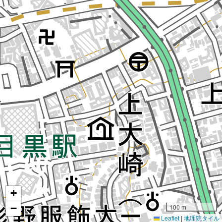
+
−
100 m
Leaflet
|
地理院タイル