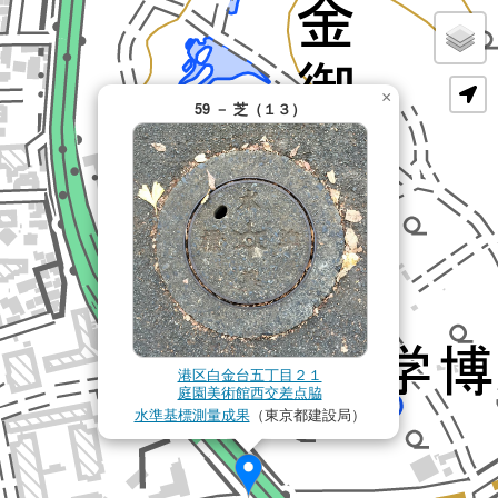
×
59 － 芝（１３）
港区白金台五丁目２１
庭園美術館西交差点脇
水準基標測量成果
（東京都建設局）