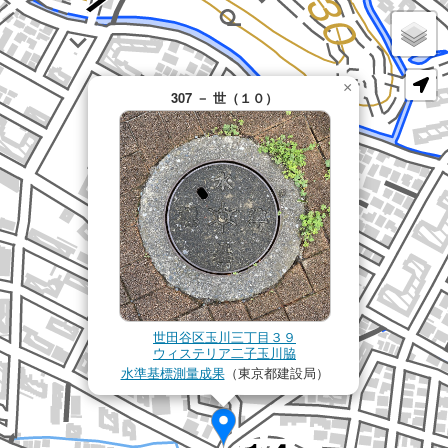
×
307 － 世（１０）
世田谷区玉川三丁目３９
ウィステリア二子玉川脇
水準基標測量成果
（東京都建設局）