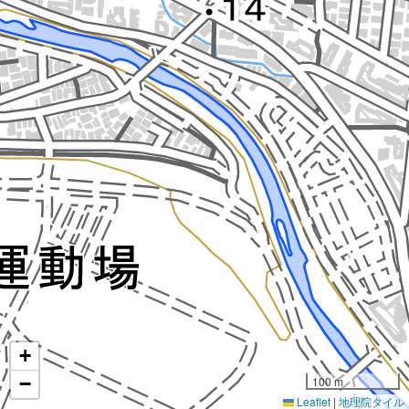
+
−
100 m
Leaflet
|
地理院タイル