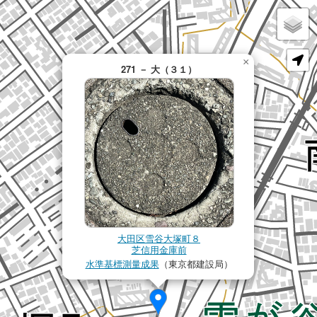
×
271 － 大（３１）
大田区雪谷大塚町８
芝信用金庫前
水準基標測量成果
（東京都建設局）