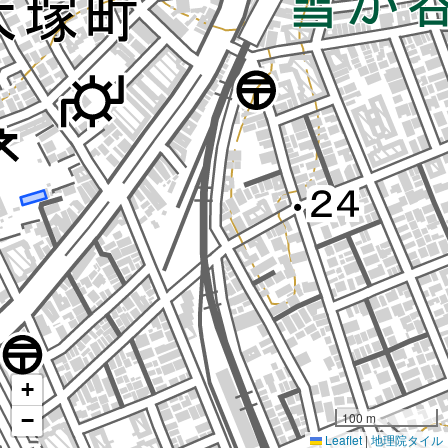
+
−
100 m
Leaflet
|
地理院タイル