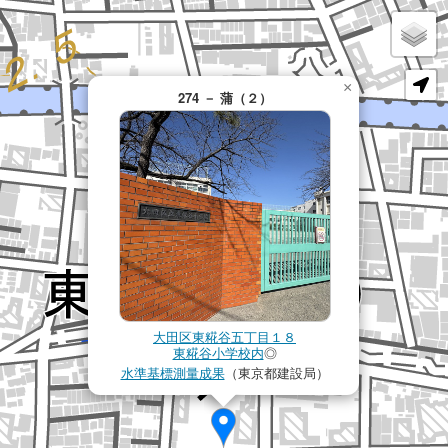
×
274 － 蒲（２）
大田区東糀谷五丁目１８
東糀谷小学校内
◎
水準基標測量成果
（東京都建設局）