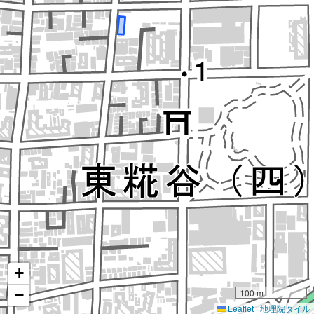
+
−
100 m
Leaflet
|
地理院タイル